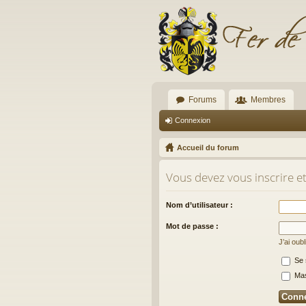
Forums
Membres
Connexion
Accueil du forum
Vous devez vous inscrire e
Nom d’utilisateur :
Mot de passe :
J’ai oub
Se 
Masq