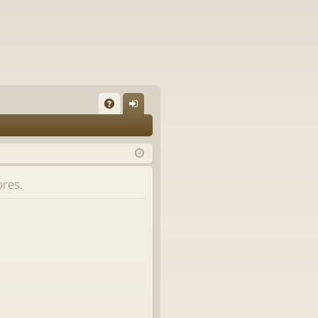
A
on
Q
ne
xi
bres.
on