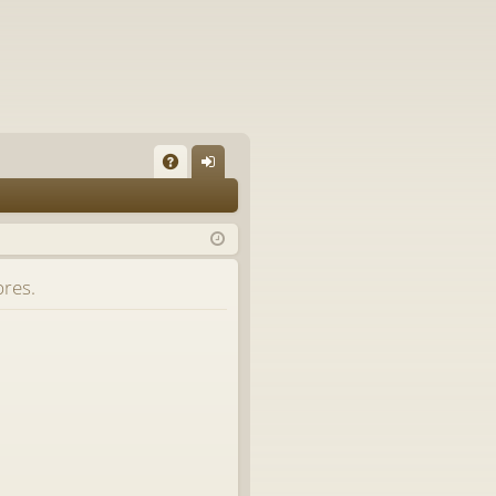
A
on
Q
ne
xi
bres.
on