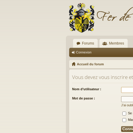
Forums
Membres
Connexion
Accueil du forum
Vous devez vous inscrire e
Nom d’utilisateur :
Mot de passe :
J’ai oub
Se 
Masq