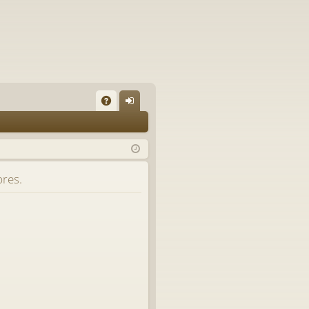
A
on
Q
ne
xi
bres.
on