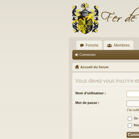
Forums
Membres
Connexion
Accueil du forum
Vous devez vous inscrire e
Nom d’utilisateur :
Mot de passe :
J’ai oub
Se 
Masq