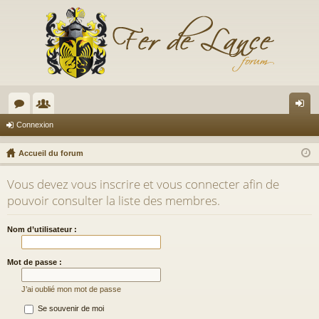
or
e
on
Connexion
u
m
ne
Accueil du forum
m
br
xi
Vous devez vous inscrire et vous connecter afin de
s
es
on
pouvoir consulter la liste des membres.
Nom d’utilisateur :
Mot de passe :
J’ai oublié mon mot de passe
Se souvenir de moi