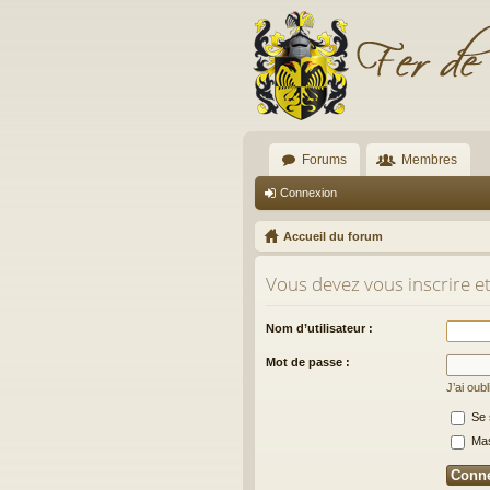
Forums
Membres
Connexion
Accueil du forum
Vous devez vous inscrire e
Nom d’utilisateur :
Mot de passe :
J’ai oub
Se 
Masq