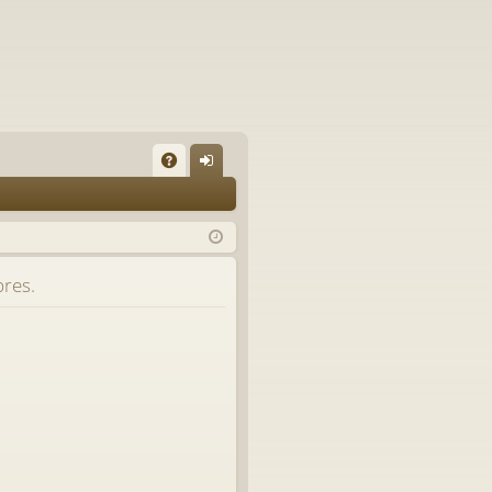
A
on
Q
ne
xi
bres.
on