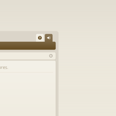
A
on
Q
ne
xi
bres.
on