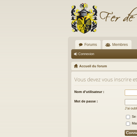
Forums
Membres
Connexion
Accueil du forum
Vous devez vous inscrire e
Nom d’utilisateur :
Mot de passe :
J’ai oub
Se 
Masq