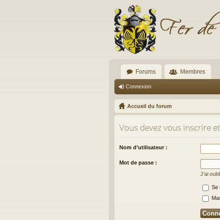
Forums
Membres
Connexion
Accueil du forum
Vous devez vous inscrire e
Nom d’utilisateur :
Mot de passe :
J’ai oub
Se 
Masq