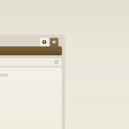
A
on
Q
ne
xi
bres.
on