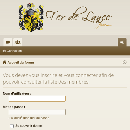
or
e
on
Connexion
u
m
ne
Accueil du forum
m
br
xi
Vous devez vous inscrire et vous connecter afin de
s
es
on
pouvoir consulter la liste des membres.
Nom d’utilisateur :
Mot de passe :
J’ai oublié mon mot de passe
Se souvenir de moi