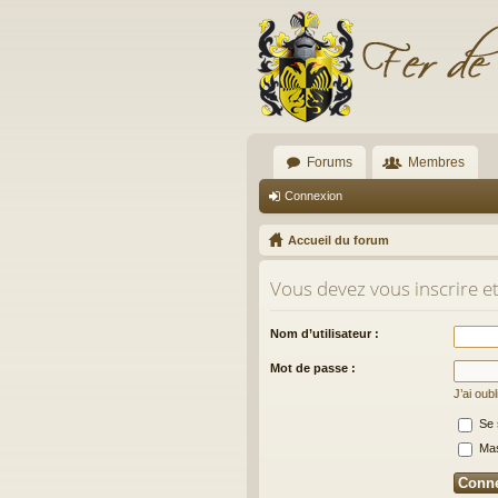
Forums
Membres
Connexion
Accueil du forum
Vous devez vous inscrire et
Nom d’utilisateur :
Mot de passe :
J’ai oub
Se 
Masq