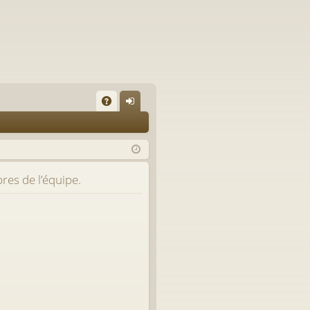
A
on
Q
ne
xi
res de l’équipe.
on