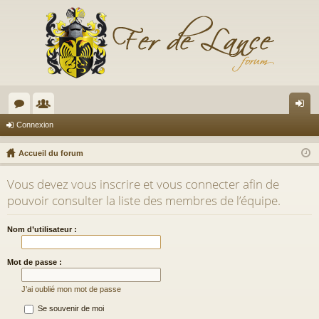
or
e
on
Connexion
u
m
ne
Accueil du forum
m
br
xi
Vous devez vous inscrire et vous connecter afin de
s
es
on
pouvoir consulter la liste des membres de l’équipe.
Nom d’utilisateur :
Mot de passe :
J’ai oublié mon mot de passe
Se souvenir de moi