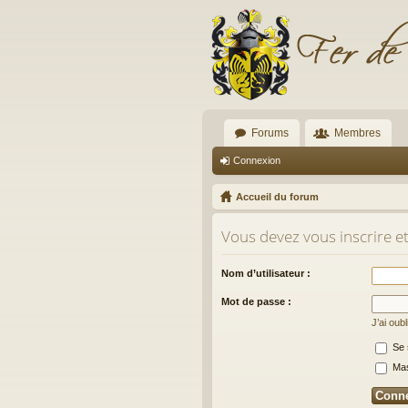
Forums
Membres
Connexion
Accueil du forum
Vous devez vous inscrire et
Nom d’utilisateur :
Mot de passe :
J’ai oub
Se 
Masq