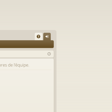
A
on
Q
ne
xi
res de l’équipe.
on