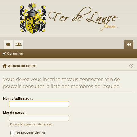
or
e
on
Connexion
u
m
ne
Accueil du forum
m
br
xi
Vous devez vous inscrire et vous connecter afin de
s
es
on
pouvoir consulter la liste des membres de l’équipe.
Nom d’utilisateur :
Mot de passe :
J’ai oublié mon mot de passe
Se souvenir de moi