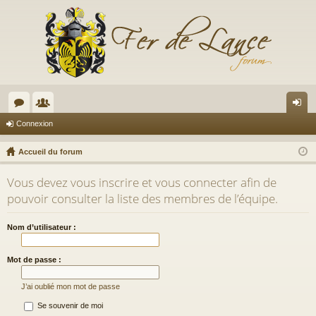
or
e
on
Connexion
u
m
ne
Accueil du forum
m
br
xi
Vous devez vous inscrire et vous connecter afin de
s
es
on
pouvoir consulter la liste des membres de l’équipe.
Nom d’utilisateur :
Mot de passe :
J’ai oublié mon mot de passe
Se souvenir de moi