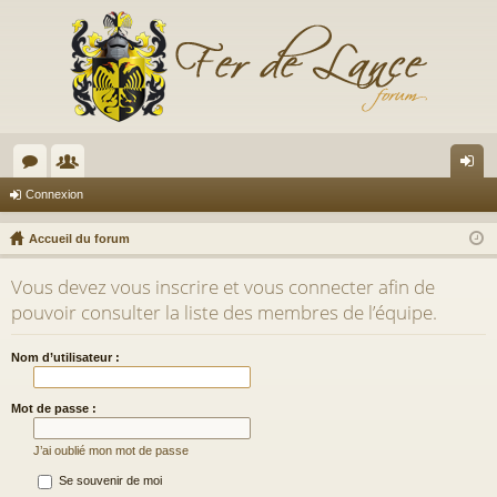
or
e
on
Connexion
u
m
ne
Accueil du forum
m
br
xi
Vous devez vous inscrire et vous connecter afin de
s
es
on
pouvoir consulter la liste des membres de l’équipe.
Nom d’utilisateur :
Mot de passe :
J’ai oublié mon mot de passe
Se souvenir de moi