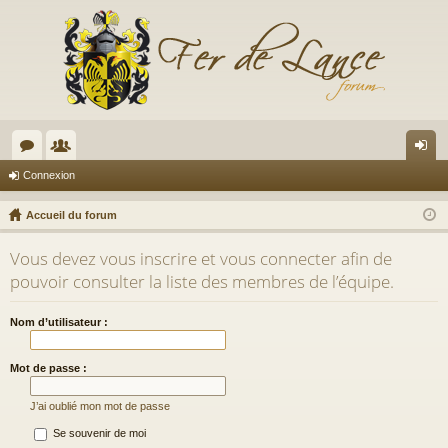
or
e
on
Connexion
u
m
ne
Accueil du forum
m
br
xi
Vous devez vous inscrire et vous connecter afin de
s
es
on
pouvoir consulter la liste des membres de l’équipe.
Nom d’utilisateur :
Mot de passe :
J’ai oublié mon mot de passe
Se souvenir de moi