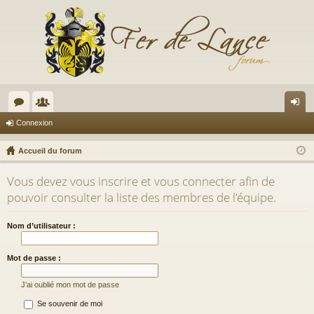
or
e
on
Connexion
u
m
ne
Accueil du forum
m
br
xi
Vous devez vous inscrire et vous connecter afin de
s
es
on
pouvoir consulter la liste des membres de l’équipe.
Nom d’utilisateur :
Mot de passe :
J’ai oublié mon mot de passe
Se souvenir de moi