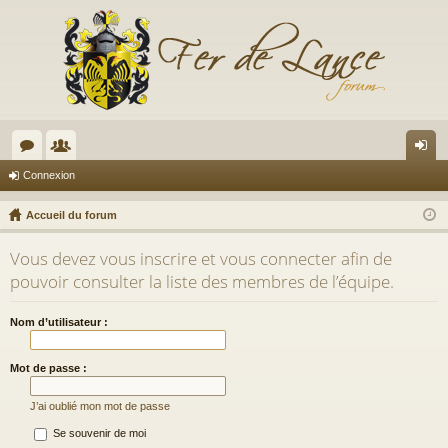
or
e
on
Connexion
u
m
ne
Accueil du forum
m
br
xi
Vous devez vous inscrire et vous connecter afin de
s
es
on
pouvoir consulter la liste des membres de l’équipe.
Nom d’utilisateur :
Mot de passe :
J’ai oublié mon mot de passe
Se souvenir de moi