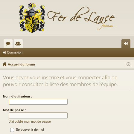
or
e
on
Connexion
u
m
ne
Accueil du forum
m
br
xi
Vous devez vous inscrire et vous connecter afin de
s
es
on
pouvoir consulter la liste des membres de l’équipe.
Nom d’utilisateur :
Mot de passe :
J’ai oublié mon mot de passe
Se souvenir de moi