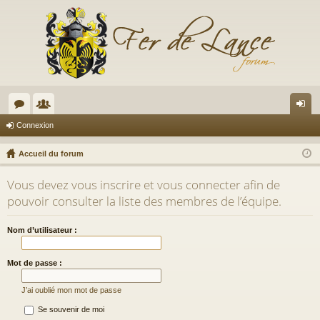
or
e
on
Connexion
u
m
ne
Accueil du forum
m
br
xi
Vous devez vous inscrire et vous connecter afin de
s
es
on
pouvoir consulter la liste des membres de l’équipe.
Nom d’utilisateur :
Mot de passe :
J’ai oublié mon mot de passe
Se souvenir de moi