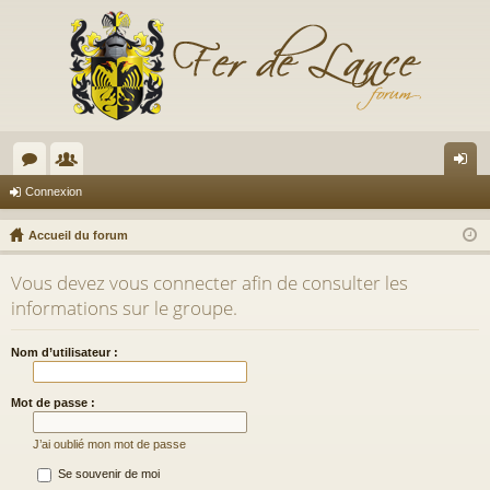
or
e
on
Connexion
u
m
ne
Accueil du forum
m
br
xi
Vous devez vous connecter afin de consulter les
s
es
on
informations sur le groupe.
Nom d’utilisateur :
Mot de passe :
J’ai oublié mon mot de passe
Se souvenir de moi