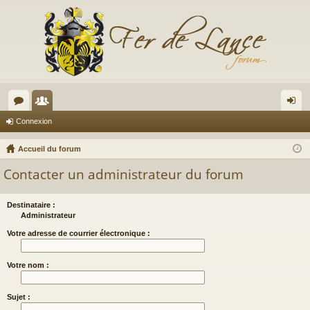
or
e
on
Connexion
u
m
ne
Accueil du forum
m
br
xi
Contacter un administrateur du forum
s
es
on
Destinataire :
Administrateur
Votre adresse de courrier électronique :
Votre nom :
Sujet :