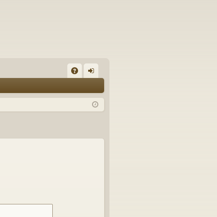
A
on
Q
ne
xi
on