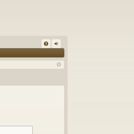
A
on
Q
ne
xi
on