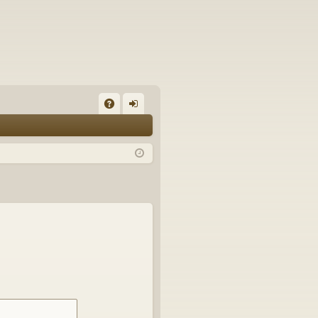
A
on
Q
ne
xi
on