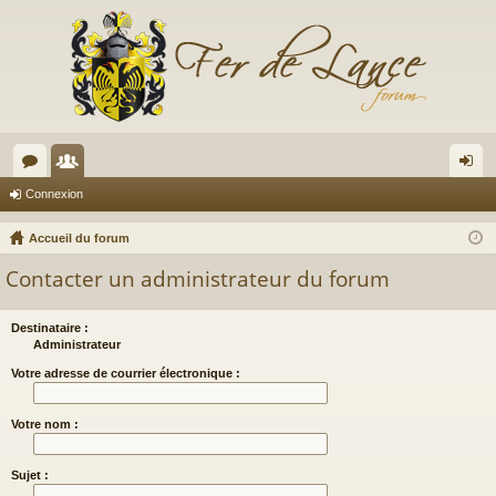
or
e
on
Connexion
u
m
ne
Accueil du forum
m
br
xi
Contacter un administrateur du forum
s
es
on
Destinataire :
Administrateur
Votre adresse de courrier électronique :
Votre nom :
Sujet :