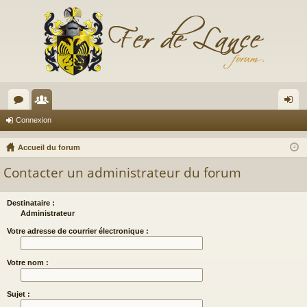
or
e
on
Connexion
u
m
ne
Accueil du forum
m
br
xi
Contacter un administrateur du forum
s
es
on
Destinataire :
Administrateur
Votre adresse de courrier électronique :
Votre nom :
Sujet :