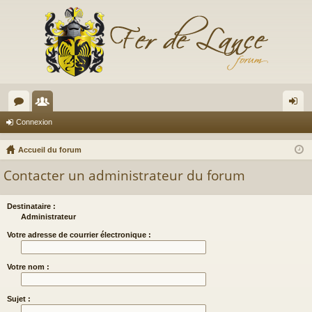
or
e
on
Connexion
u
m
ne
Accueil du forum
m
br
xi
Contacter un administrateur du forum
s
es
on
Destinataire :
Administrateur
Votre adresse de courrier électronique :
Votre nom :
Sujet :