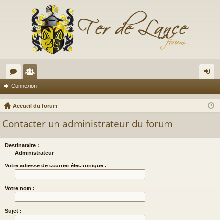
or
e
on
Connexion
u
m
ne
Accueil du forum
m
br
xi
Contacter un administrateur du forum
s
es
on
Destinataire :
Administrateur
Votre adresse de courrier électronique :
Votre nom :
Sujet :