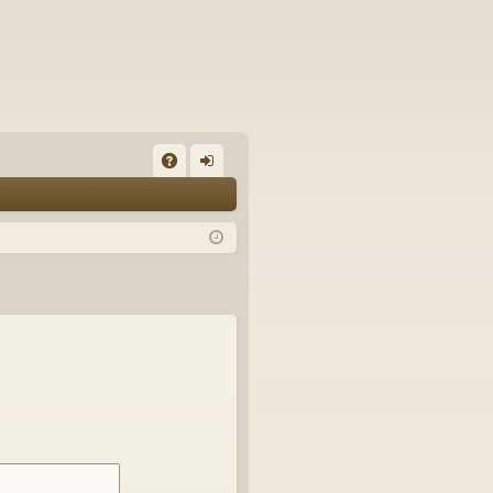
A
on
Q
ne
xi
on