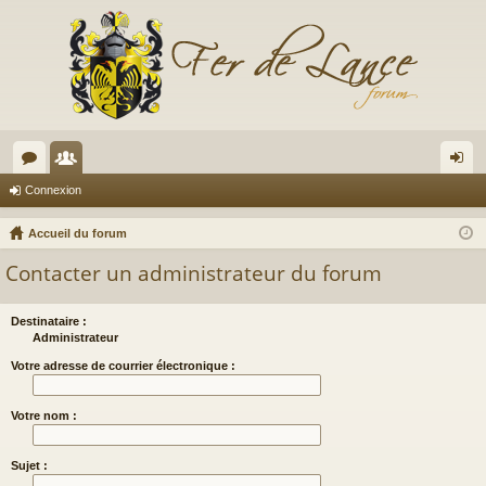
or
e
on
Connexion
u
m
ne
Accueil du forum
m
br
xi
Contacter un administrateur du forum
s
es
on
Destinataire :
Administrateur
Votre adresse de courrier électronique :
Votre nom :
Sujet :