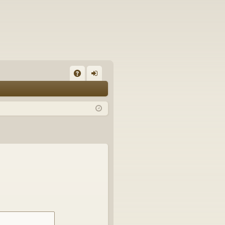
A
on
Q
ne
xi
on