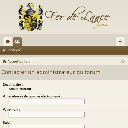
or
e
on
Connexion
u
m
ne
Accueil du forum
m
br
xi
Contacter un administrateur du forum
s
es
on
Destinataire :
Administrateur
Votre adresse de courrier électronique :
Votre nom :
Sujet :