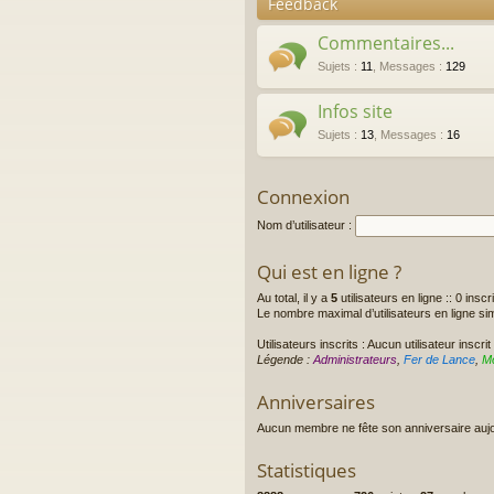
Feedback
Commentaires...
Sujets
:
11
,
Messages
:
129
Infos site
Sujets
:
13
,
Messages
:
16
Connexion
Nom d’utilisateur :
Qui est en ligne ?
Au total, il y a
5
utilisateurs en ligne :: 0 inscr
Le nombre maximal d’utilisateurs en ligne s
Utilisateurs inscrits : Aucun utilisateur inscrit
Légende :
Administrateurs
,
Fer de Lance
,
M
Anniversaires
Aucun membre ne fête son anniversaire aujo
Statistiques