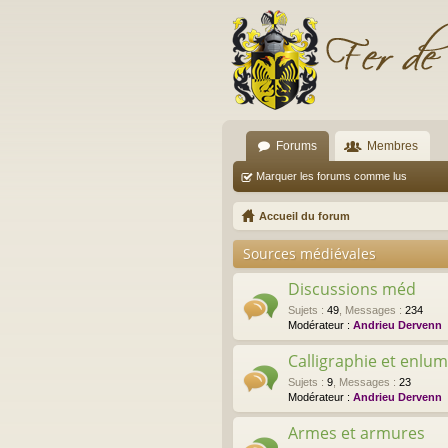
Forums
Membres
Marquer les forums comme lus
Accueil du forum
Sources médiévales
Discussions méd
Sujets
:
49
,
Messages
:
234
Modérateur :
Andrieu Dervenn
Calligraphie et enlu
Sujets
:
9
,
Messages
:
23
Modérateur :
Andrieu Dervenn
Armes et armures