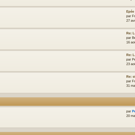
Epée 
par
F
27 av
Re: L
par
Be
16 ao
Re: L
par
Pe
23 ao
Re: s
par
F
31 ma
par
P
20 ma