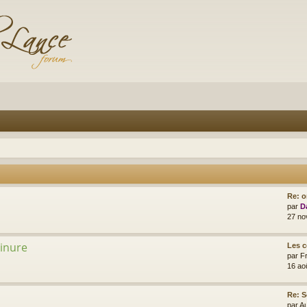
Re: o
par
D
27 no
minure
Les 
par
F
16 ao
Re: S
par
A