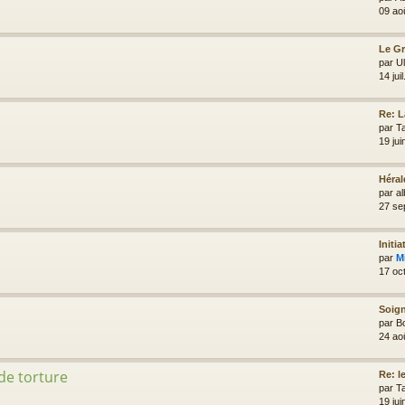
09 ao
Le G
par
Ul
14 jui
Re: 
par
T
19 ju
Héral
par
al
27 se
Initia
par
M
17 oc
Soign
par
B
24 ao
 de torture
Re: le
par
T
19 ju