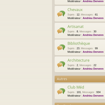
Modérateur :
Andrieu Dervenn
Chevaux
Sujets
:
12
,
Messages
:
61
Modérateur :
Andrieu Dervenn
Artisanat
Sujets
:
8
,
Messages
:
30
Modérateur :
Andrieu Dervenn
Bibliothèque
Sujets
:
23
,
Messages
:
99
Modérateur :
Andrieu Dervenn
Architecture
Sujets
:
2
,
Messages
:
22
Modérateur :
Andrieu Dervenn
Autres
Club Méd
Sujets
:
101
,
Messages
:
934
Modérateur :
Andrieu Dervenn