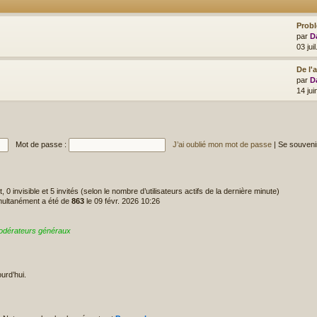
Prob
par
D
03 jui
De l'
par
D
14 ju
Mot de passe :
J’ai oublié mon mot de passe
|
Se souveni
it, 0 invisible et 5 invités (selon le nombre d’utilisateurs actifs de la dernière minute)
imultanément a été de
863
le 09 févr. 2026 10:26
odérateurs généraux
urd’hui.