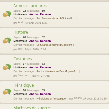
Armes et armures
Sujets
:
22
,
Messages
:
89
Modérateur :
Andrieu Dervenn
Dernier message :
Re: Sources de Ian laSpina (K…
Aude
par
, 09 août 2019 13:56
Histoire
Sujets
:
20
,
Messages
:
62
Modérateur :
Andrieu Dervenn
Dernier message :
Le Grand Schisme d'Occident
Ulrik
par
, 14 juil. 2020 16:02
Costumes
Sujets
:
17
,
Messages
:
63
Modérateur :
Andrieu Dervenn
Dernier message :
Re: La chemise au Bas Moyen-A…
Tascha
par
, 19 juin 2017 16:16
Héraldique
Sujets
:
16
,
Messages
:
85
Modérateur :
Andrieu Dervenn
alberic
Dernier message :
Héraldique et fantastique
par
, 27 sept. 2018 01:30
Machines de guerre