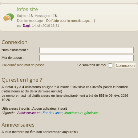
Infos site
Sujets
:
13
,
Messages
:
16
Dernier message :
De l'aide pour le remplissage…
par
Dagi
, 14 juin 2016 16:31
Connexion
Nom d’utilisateur :
Mot de passe :
J’ai oublié mon mot de passe
Se souvenir de moi
Qui est en ligne ?
Au total, il y a
4
utilisateurs en ligne :: 0 inscrit, 0 invisible et 4 invités (selon le nombre
d’utilisateurs actifs de la dernière minute)
Le nombre maximal d’utilisateurs en ligne simultanément a été de
863
le 09 févr. 2026
10:26
Utilisateurs inscrits : Aucun utilisateur inscrit
Légende :
Administrateurs
,
Fer de Lance
,
Modérateurs généraux
Anniversaires
Aucun membre ne fête son anniversaire aujourd’hui.