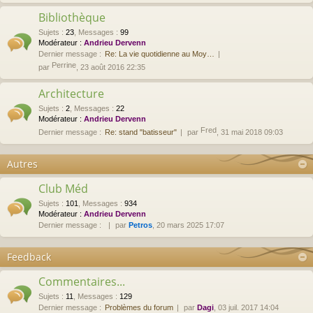
Bibliothèque
Sujets
:
23
,
Messages
:
99
Modérateur :
Andrieu Dervenn
Dernier message :
Re: La vie quotidienne au Moy…
Perrine
par
, 23 août 2016 22:35
Architecture
Sujets
:
2
,
Messages
:
22
Modérateur :
Andrieu Dervenn
Fred
Dernier message :
Re: stand "batisseur"
par
, 31 mai 2018 09:03
Autres
Club Méd
Sujets
:
101
,
Messages
:
934
Modérateur :
Andrieu Dervenn
Dernier message :
par
Petros
, 20 mars 2025 17:07
Feedback
Commentaires...
Sujets
:
11
,
Messages
:
129
Dernier message :
Problèmes du forum
par
Dagi
, 03 juil. 2017 14:04