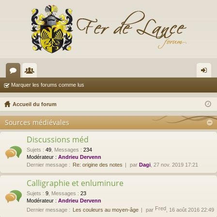
or
e
on
Marquer les forums comme lus
u
m
ne
Accueil du forum
m
br
xi
Sources médiévales
s
es
on
Discussions méd
Sujets
:
49
,
Messages
:
234
Modérateur :
Andrieu Dervenn
Dernier message :
Re: origine des notes
par
Dagi
, 27 nov. 2019 17:21
Calligraphie et enluminure
Sujets
:
9
,
Messages
:
23
Modérateur :
Andrieu Dervenn
Fred
Dernier message :
Les couleurs au moyen-âge
par
, 16 août 2016 22:49