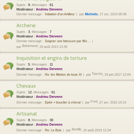
Sujets
:
9
,
Messages
:
61
Modérateur :
Andrieu Dervenn
Dernier message :
Initiation d'un Artilleur
par
Michiels
, 17 oct. 2014 00:46
Archerie
Sujets
:
3
,
Messages
:
7
Modérateur :
Andrieu Dervenn
Dernier message :
Soigner une blessure par flèc…
Bohemond
par
, 24 août 2013 13:35
Inquisition et engins de torture
Sujets
:
5
,
Messages
:
11
Modérateur :
Andrieu Dervenn
Tascha
Dernier message :
Re: les fillettes de louis XI
par
, 19 juin 2017 12:04
Chevaux
Sujets
:
12
,
Messages
:
61
Modérateur :
Andrieu Dervenn
Fred
Dernier message :
Epée + bouclier à cheval
par
, 27 avr. 2016 19:10
Artisanat
Sujets
:
8
,
Messages
:
30
Modérateur :
Andrieu Dervenn
Bertille
Dernier message :
Re: Le Bois
par
, 16 août 2019 12:34