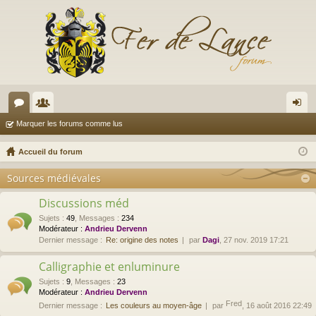
or
e
on
Marquer les forums comme lus
u
m
ne
Accueil du forum
m
br
xi
Sources médiévales
s
es
on
Discussions méd
Sujets
:
49
,
Messages
:
234
Modérateur :
Andrieu Dervenn
Dernier message :
Re: origine des notes
par
Dagi
, 27 nov. 2019 17:21
Calligraphie et enluminure
Sujets
:
9
,
Messages
:
23
Modérateur :
Andrieu Dervenn
Fred
Dernier message :
Les couleurs au moyen-âge
par
, 16 août 2016 22:49