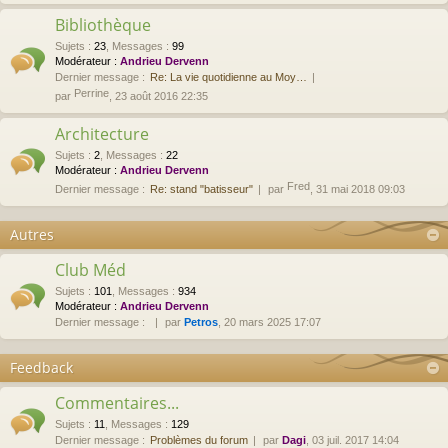
Bibliothèque
Sujets
:
23
,
Messages
:
99
Modérateur :
Andrieu Dervenn
Dernier message :
Re: La vie quotidienne au Moy…
Perrine
par
, 23 août 2016 22:35
Architecture
Sujets
:
2
,
Messages
:
22
Modérateur :
Andrieu Dervenn
Fred
Dernier message :
Re: stand "batisseur"
par
, 31 mai 2018 09:03
Autres
Club Méd
Sujets
:
101
,
Messages
:
934
Modérateur :
Andrieu Dervenn
Dernier message :
par
Petros
, 20 mars 2025 17:07
Feedback
Commentaires...
Sujets
:
11
,
Messages
:
129
Dernier message :
Problèmes du forum
par
Dagi
, 03 juil. 2017 14:04