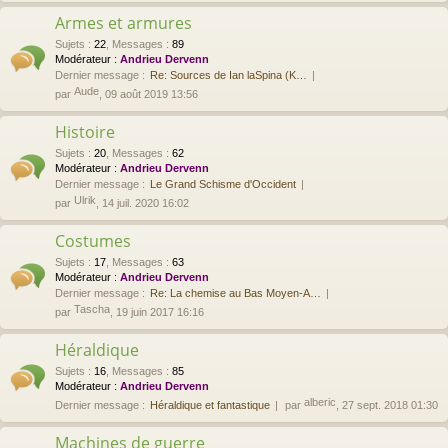
Armes et armures
Sujets
:
22
,
Messages
:
89
Modérateur :
Andrieu Dervenn
Dernier message :
Re: Sources de Ian laSpina (K…
Aude
par
, 09 août 2019 13:56
Histoire
Sujets
:
20
,
Messages
:
62
Modérateur :
Andrieu Dervenn
Dernier message :
Le Grand Schisme d'Occident
Ulrik
par
, 14 juil. 2020 16:02
Costumes
Sujets
:
17
,
Messages
:
63
Modérateur :
Andrieu Dervenn
Dernier message :
Re: La chemise au Bas Moyen-A…
Tascha
par
, 19 juin 2017 16:16
Héraldique
Sujets
:
16
,
Messages
:
85
Modérateur :
Andrieu Dervenn
alberic
Dernier message :
Héraldique et fantastique
par
, 27 sept. 2018 01:30
Machines de guerre