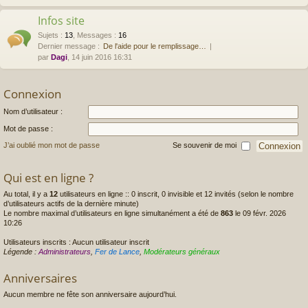
Infos site
Sujets
:
13
,
Messages
:
16
Dernier message :
De l'aide pour le remplissage…
par
Dagi
, 14 juin 2016 16:31
Connexion
Nom d’utilisateur :
Mot de passe :
J’ai oublié mon mot de passe
Se souvenir de moi
Qui est en ligne ?
Au total, il y a
12
utilisateurs en ligne :: 0 inscrit, 0 invisible et 12 invités (selon le nombre
d’utilisateurs actifs de la dernière minute)
Le nombre maximal d’utilisateurs en ligne simultanément a été de
863
le 09 févr. 2026
10:26
Utilisateurs inscrits : Aucun utilisateur inscrit
Légende :
Administrateurs
,
Fer de Lance
,
Modérateurs généraux
Anniversaires
Aucun membre ne fête son anniversaire aujourd’hui.