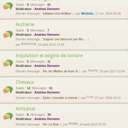
Sujets
:
9
,
Messages
:
61
Modérateur :
Andrieu Dervenn
Dernier message :
Initiation d'un Artilleur
par
Michiels
, 17 oct. 2014 00:46
Archerie
Sujets
:
3
,
Messages
:
7
Modérateur :
Andrieu Dervenn
Dernier message :
Soigner une blessure par flèc…
Bohemond
par
, 24 août 2013 13:35
Inquisition et engins de torture
Sujets
:
5
,
Messages
:
11
Modérateur :
Andrieu Dervenn
Tascha
Dernier message :
Re: les fillettes de louis XI
par
, 19 juin 2017 12:04
Chevaux
Sujets
:
12
,
Messages
:
61
Modérateur :
Andrieu Dervenn
Fred
Dernier message :
Epée + bouclier à cheval
par
, 27 avr. 2016 19:10
Artisanat
Sujets
:
8
,
Messages
:
30
Modérateur :
Andrieu Dervenn
Bertille
Dernier message :
Re: Le Bois
par
, 16 août 2019 12:34