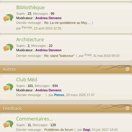
Bibliothèque
Sujets
:
23
,
Messages
:
99
Modérateur :
Andrieu Dervenn
Dernier message :
Re: La vie quotidienne au Moy…
Perrine
par
, 23 août 2016 22:35
Architecture
Sujets
:
2
,
Messages
:
22
Modérateur :
Andrieu Dervenn
Fred
Dernier message :
Re: stand "batisseur"
par
, 31 mai 2018 09:03
Autres
Club Méd
Sujets
:
101
,
Messages
:
934
Modérateur :
Andrieu Dervenn
Dernier message :
par
Petros
, 20 mars 2025 17:07
Feedback
Commentaires...
Sujets
:
11
,
Messages
:
129
Dernier message :
Problèmes du forum
par
Dagi
, 03 juil. 2017 14:04