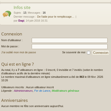
Infos site
Sujets
:
13
,
Messages
:
16
Dernier message :
De l'aide pour le remplissage…
par
Dagi
, 14 juin 2016 16:31
Connexion
Nom d’utilisateur :
Mot de passe :
J’ai oublié mon mot de passe
Se souvenir de moi
Qui est en ligne ?
Au total, il y a
7
utilisateurs en ligne :: 0 inscrit, 0 invisible et 7 invités (selon le nombre
d’utilisateurs actifs de la dernière minute)
Le nombre maximal d’utilisateurs en ligne simultanément a été de
863
le 09 févr. 2026
10:26
Utilisateurs inscrits : Aucun utilisateur inscrit
Légende :
Administrateurs
,
Fer de Lance
,
Modérateurs généraux
Anniversaires
Aucun membre ne fête son anniversaire aujourd’hui.