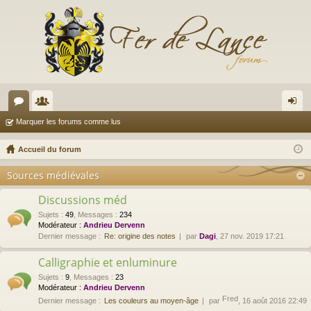
or
e
on
Marquer les forums comme lus
u
m
ne
Accueil du forum
m
br
xi
Sources médiévales
s
es
on
Discussions méd
Sujets
:
49
,
Messages
:
234
Modérateur :
Andrieu Dervenn
Dernier message :
Re: origine des notes
par
Dagi
, 27 nov. 2019 17:21
Calligraphie et enluminure
Sujets
:
9
,
Messages
:
23
Modérateur :
Andrieu Dervenn
Fred
Dernier message :
Les couleurs au moyen-âge
par
, 16 août 2016 22:49