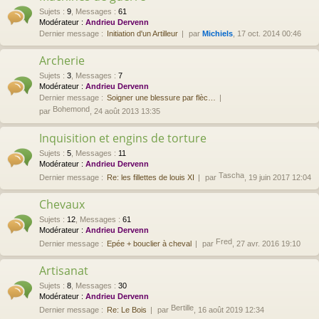
Sujets
:
9
,
Messages
:
61
Modérateur :
Andrieu Dervenn
Dernier message :
Initiation d'un Artilleur
par
Michiels
, 17 oct. 2014 00:46
Archerie
Sujets
:
3
,
Messages
:
7
Modérateur :
Andrieu Dervenn
Dernier message :
Soigner une blessure par flèc…
Bohemond
par
, 24 août 2013 13:35
Inquisition et engins de torture
Sujets
:
5
,
Messages
:
11
Modérateur :
Andrieu Dervenn
Tascha
Dernier message :
Re: les fillettes de louis XI
par
, 19 juin 2017 12:04
Chevaux
Sujets
:
12
,
Messages
:
61
Modérateur :
Andrieu Dervenn
Fred
Dernier message :
Epée + bouclier à cheval
par
, 27 avr. 2016 19:10
Artisanat
Sujets
:
8
,
Messages
:
30
Modérateur :
Andrieu Dervenn
Bertille
Dernier message :
Re: Le Bois
par
, 16 août 2019 12:34