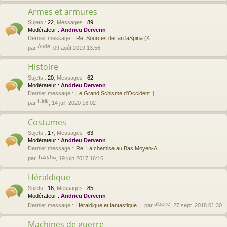
Armes et armures
Sujets
:
22
,
Messages
:
89
Modérateur :
Andrieu Dervenn
Dernier message :
Re: Sources de Ian laSpina (K…
Aude
par
, 09 août 2019 13:56
Histoire
Sujets
:
20
,
Messages
:
62
Modérateur :
Andrieu Dervenn
Dernier message :
Le Grand Schisme d'Occident
Ulrik
par
, 14 juil. 2020 16:02
Costumes
Sujets
:
17
,
Messages
:
63
Modérateur :
Andrieu Dervenn
Dernier message :
Re: La chemise au Bas Moyen-A…
Tascha
par
, 19 juin 2017 16:16
Héraldique
Sujets
:
16
,
Messages
:
85
Modérateur :
Andrieu Dervenn
alberic
Dernier message :
Héraldique et fantastique
par
, 27 sept. 2018 01:30
Machines de guerre