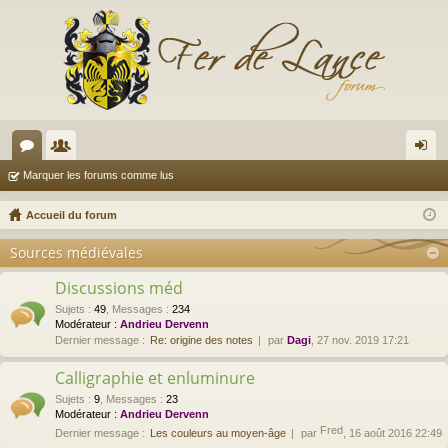
or
e
on
Marquer les forums comme lus
u
m
ne
Accueil du forum
m
br
xi
Sources médiévales
s
es
on
Discussions méd
Sujets
:
49
,
Messages
:
234
Modérateur :
Andrieu Dervenn
Dernier message :
Re: origine des notes
par
Dagi
, 27 nov. 2019 17:21
Calligraphie et enluminure
Sujets
:
9
,
Messages
:
23
Modérateur :
Andrieu Dervenn
Fred
Dernier message :
Les couleurs au moyen-âge
par
, 16 août 2016 22:49