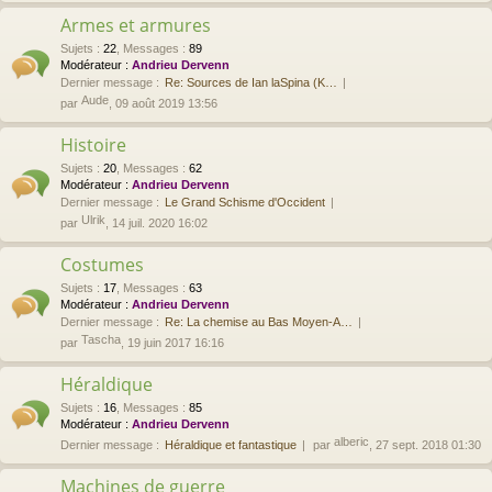
Armes et armures
Sujets
:
22
,
Messages
:
89
Modérateur :
Andrieu Dervenn
Dernier message :
Re: Sources de Ian laSpina (K…
Aude
par
, 09 août 2019 13:56
Histoire
Sujets
:
20
,
Messages
:
62
Modérateur :
Andrieu Dervenn
Dernier message :
Le Grand Schisme d'Occident
Ulrik
par
, 14 juil. 2020 16:02
Costumes
Sujets
:
17
,
Messages
:
63
Modérateur :
Andrieu Dervenn
Dernier message :
Re: La chemise au Bas Moyen-A…
Tascha
par
, 19 juin 2017 16:16
Héraldique
Sujets
:
16
,
Messages
:
85
Modérateur :
Andrieu Dervenn
alberic
Dernier message :
Héraldique et fantastique
par
, 27 sept. 2018 01:30
Machines de guerre