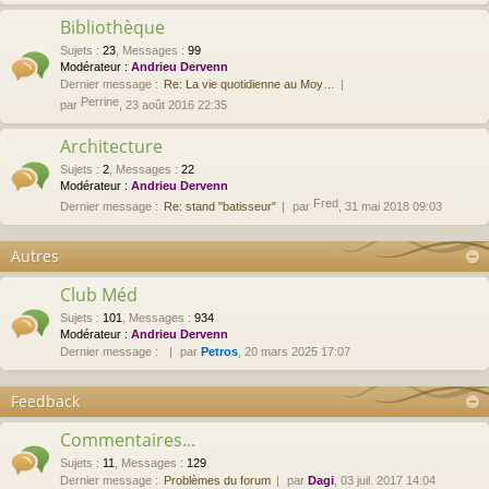
Bibliothèque
Sujets
:
23
,
Messages
:
99
Modérateur :
Andrieu Dervenn
Dernier message :
Re: La vie quotidienne au Moy…
Perrine
par
, 23 août 2016 22:35
Architecture
Sujets
:
2
,
Messages
:
22
Modérateur :
Andrieu Dervenn
Fred
Dernier message :
Re: stand "batisseur"
par
, 31 mai 2018 09:03
Autres
Club Méd
Sujets
:
101
,
Messages
:
934
Modérateur :
Andrieu Dervenn
Dernier message :
par
Petros
, 20 mars 2025 17:07
Feedback
Commentaires...
Sujets
:
11
,
Messages
:
129
Dernier message :
Problèmes du forum
par
Dagi
, 03 juil. 2017 14:04