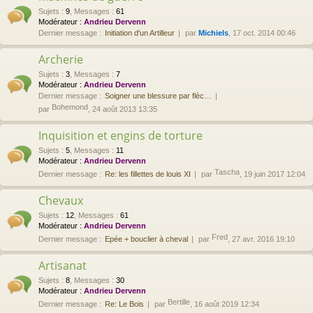
Sujets
:
9
,
Messages
:
61
Modérateur :
Andrieu Dervenn
Dernier message :
Initiation d'un Artilleur
par
Michiels
, 17 oct. 2014 00:46
Archerie
Sujets
:
3
,
Messages
:
7
Modérateur :
Andrieu Dervenn
Dernier message :
Soigner une blessure par flèc…
Bohemond
par
, 24 août 2013 13:35
Inquisition et engins de torture
Sujets
:
5
,
Messages
:
11
Modérateur :
Andrieu Dervenn
Tascha
Dernier message :
Re: les fillettes de louis XI
par
, 19 juin 2017 12:04
Chevaux
Sujets
:
12
,
Messages
:
61
Modérateur :
Andrieu Dervenn
Fred
Dernier message :
Epée + bouclier à cheval
par
, 27 avr. 2016 19:10
Artisanat
Sujets
:
8
,
Messages
:
30
Modérateur :
Andrieu Dervenn
Bertille
Dernier message :
Re: Le Bois
par
, 16 août 2019 12:34