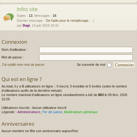
Infos site
Sujets
:
13
,
Messages
:
16
Dernier message :
De l'aide pour le remplissage…
par
Dagi
, 14 juin 2016 16:31
Connexion
Nom d’utilisateur :
Mot de passe :
J’ai oublié mon mot de passe
Se souvenir de moi
Qui est en ligne ?
Au total, il y a
5
utilisateurs en ligne :: 0 inscrit, 0 invisible et 5 invités (selon le nombre
d’utilisateurs actifs de la dernière minute)
Le nombre maximal d’utilisateurs en ligne simultanément a été de
863
le 09 févr. 2026
10:26
Utilisateurs inscrits : Aucun utilisateur inscrit
Légende :
Administrateurs
,
Fer de Lance
,
Modérateurs généraux
Anniversaires
Aucun membre ne fête son anniversaire aujourd’hui.