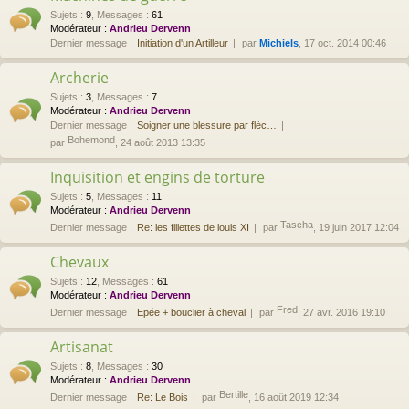
Sujets
:
9
,
Messages
:
61
Modérateur :
Andrieu Dervenn
Dernier message :
Initiation d'un Artilleur
par
Michiels
, 17 oct. 2014 00:46
Archerie
Sujets
:
3
,
Messages
:
7
Modérateur :
Andrieu Dervenn
Dernier message :
Soigner une blessure par flèc…
Bohemond
par
, 24 août 2013 13:35
Inquisition et engins de torture
Sujets
:
5
,
Messages
:
11
Modérateur :
Andrieu Dervenn
Tascha
Dernier message :
Re: les fillettes de louis XI
par
, 19 juin 2017 12:04
Chevaux
Sujets
:
12
,
Messages
:
61
Modérateur :
Andrieu Dervenn
Fred
Dernier message :
Epée + bouclier à cheval
par
, 27 avr. 2016 19:10
Artisanat
Sujets
:
8
,
Messages
:
30
Modérateur :
Andrieu Dervenn
Bertille
Dernier message :
Re: Le Bois
par
, 16 août 2019 12:34