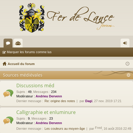
or
e
on
Marquer les forums comme lus
u
m
ne
Accueil du forum
m
br
xi
Sources médiévales
s
es
on
Discussions méd
Sujets
:
49
,
Messages
:
234
Modérateur :
Andrieu Dervenn
Dernier message :
Re: origine des notes
par
Dagi
, 27 nov. 2019 17:21
Calligraphie et enluminure
Sujets
:
9
,
Messages
:
23
Modérateur :
Andrieu Dervenn
Fred
Dernier message :
Les couleurs au moyen-âge
par
, 16 août 2016 22:49