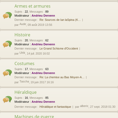
Armes et armures
Sujets
:
22
,
Messages
:
89
Modérateur :
Andrieu Dervenn
Dernier message :
Re: Sources de Ian laSpina (K…
Aude
par
, 09 août 2019 13:56
Histoire
Sujets
:
20
,
Messages
:
62
Modérateur :
Andrieu Dervenn
Dernier message :
Le Grand Schisme d'Occident
Ulrik
par
, 14 juil. 2020 16:02
Costumes
Sujets
:
17
,
Messages
:
63
Modérateur :
Andrieu Dervenn
Dernier message :
Re: La chemise au Bas Moyen-A…
Tascha
par
, 19 juin 2017 16:16
Héraldique
Sujets
:
16
,
Messages
:
85
Modérateur :
Andrieu Dervenn
alberic
Dernier message :
Héraldique et fantastique
par
, 27 sept. 2018 01:30
Machines de guerre