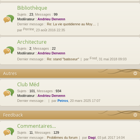
Bibliothèque
Sujets
:
23
,
Messages
:
99
Modérateur :
Andrieu Dervenn
Dernier message :
Re: La vie quotidienne au Moy…
Perrine
par
, 23 août 2016 22:35
Architecture
Sujets
:
2
,
Messages
:
22
Modérateur :
Andrieu Dervenn
Fred
Dernier message :
Re: stand "batisseur"
par
, 31 mai 2018 09:03
Autres
Club Méd
Sujets
:
101
,
Messages
:
934
Modérateur :
Andrieu Dervenn
Dernier message :
par
Petros
, 20 mars 2025 17:07
Feedback
Commentaires...
Sujets
:
11
,
Messages
:
129
Dernier message :
Problèmes du forum
par
Dagi
, 03 juil. 2017 14:04