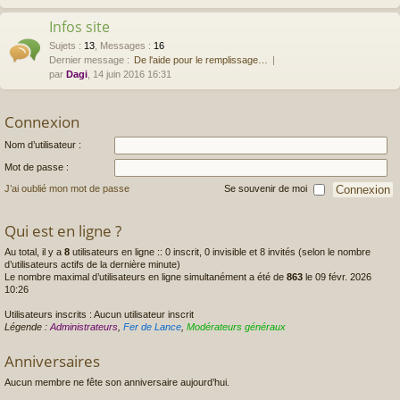
Infos site
Sujets
:
13
,
Messages
:
16
Dernier message :
De l'aide pour le remplissage…
par
Dagi
, 14 juin 2016 16:31
Connexion
Nom d’utilisateur :
Mot de passe :
J’ai oublié mon mot de passe
Se souvenir de moi
Qui est en ligne ?
Au total, il y a
8
utilisateurs en ligne :: 0 inscrit, 0 invisible et 8 invités (selon le nombre
d’utilisateurs actifs de la dernière minute)
Le nombre maximal d’utilisateurs en ligne simultanément a été de
863
le 09 févr. 2026
10:26
Utilisateurs inscrits : Aucun utilisateur inscrit
Légende :
Administrateurs
,
Fer de Lance
,
Modérateurs généraux
Anniversaires
Aucun membre ne fête son anniversaire aujourd’hui.