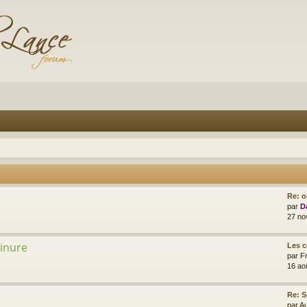
Re: o
par
D
27 no
minure
Les 
par
F
16 ao
Re: S
par
A