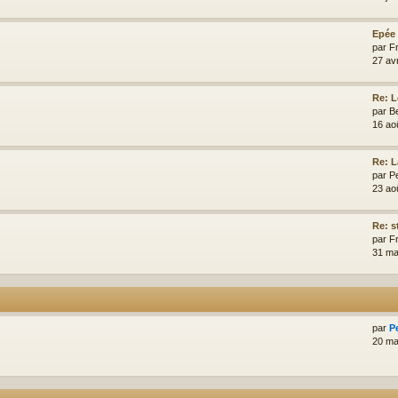
Epée 
par
F
27 av
Re: L
par
Be
16 ao
Re: L
par
Pe
23 ao
Re: s
par
F
31 ma
par
P
20 ma