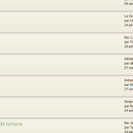
09 ao
Le G
par
Ul
14 jui
Re: 
par
T
19 ju
Héral
par
al
27 se
Initia
par
M
17 oc
Soign
par
B
24 ao
 de torture
Re: le
par
T
19 ju