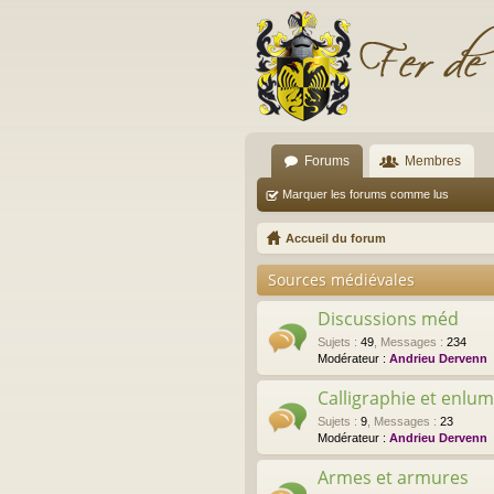
Forums
Membres
Marquer les forums comme lus
Accueil du forum
Sources médiévales
Discussions méd
Sujets
:
49
,
Messages
:
234
Modérateur :
Andrieu Dervenn
Calligraphie et enlu
Sujets
:
9
,
Messages
:
23
Modérateur :
Andrieu Dervenn
Armes et armures