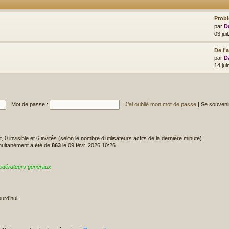
Prob
par
D
03 jui
De l'
par
D
14 ju
Mot de passe :
J’ai oublié mon mot de passe
|
Se souveni
it, 0 invisible et 6 invités (selon le nombre d’utilisateurs actifs de la dernière minute)
imultanément a été de
863
le 09 févr. 2026 10:26
odérateurs généraux
urd’hui.