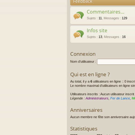
Feedback
Commentaires...
Sujets
:
11
,
Messages
:
129
Infos site
Sujets
:
13
,
Messages
:
16
Connexion
Nom d’utilisateur :
Qui est en ligne ?
Au total, il y a
6
utilisateurs en ligne :: 0 inscr
Le nombre maximal d’utilisateurs en ligne s
Utilisateurs inscrits : Aucun utilisateur inscrit
Légende :
Administrateurs
,
Fer de Lance
,
M
Anniversaires
Aucun membre ne fête son anniversaire aujo
Statistiques