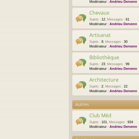
Modérateur :
Andrieu Dervenn
Chevaux
Sujets
:
12
,
Messages
:
61
Modérateur :
Andrieu Dervenn
Artisanat
Sujets
:
8
,
Messages
:
30
Modérateur :
Andrieu Dervenn
Bibliothèque
Sujets
:
23
,
Messages
:
99
Modérateur :
Andrieu Dervenn
Architecture
Sujets
:
2
,
Messages
:
22
Modérateur :
Andrieu Dervenn
Autres
Club Méd
Sujets
:
101
,
Messages
:
934
Modérateur :
Andrieu Dervenn