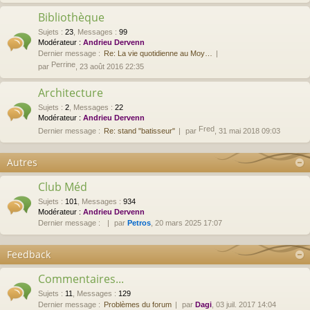
Bibliothèque
Sujets
:
23
,
Messages
:
99
Modérateur :
Andrieu Dervenn
Dernier message :
Re: La vie quotidienne au Moy…
Perrine
par
, 23 août 2016 22:35
Architecture
Sujets
:
2
,
Messages
:
22
Modérateur :
Andrieu Dervenn
Fred
Dernier message :
Re: stand "batisseur"
par
, 31 mai 2018 09:03
Autres
Club Méd
Sujets
:
101
,
Messages
:
934
Modérateur :
Andrieu Dervenn
Dernier message :
par
Petros
, 20 mars 2025 17:07
Feedback
Commentaires...
Sujets
:
11
,
Messages
:
129
Dernier message :
Problèmes du forum
par
Dagi
, 03 juil. 2017 14:04