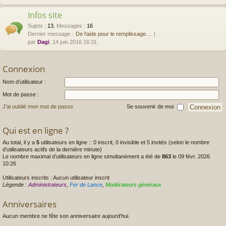
Infos site
Sujets
:
13
,
Messages
:
16
Dernier message :
De l'aide pour le remplissage…
par
Dagi
, 14 juin 2016 16:31
Connexion
Nom d’utilisateur :
Mot de passe :
J’ai oublié mon mot de passe
Se souvenir de moi
Qui est en ligne ?
Au total, il y a
5
utilisateurs en ligne :: 0 inscrit, 0 invisible et 5 invités (selon le nombre
d’utilisateurs actifs de la dernière minute)
Le nombre maximal d’utilisateurs en ligne simultanément a été de
863
le 09 févr. 2026
10:26
Utilisateurs inscrits : Aucun utilisateur inscrit
Légende :
Administrateurs
,
Fer de Lance
,
Modérateurs généraux
Anniversaires
Aucun membre ne fête son anniversaire aujourd’hui.