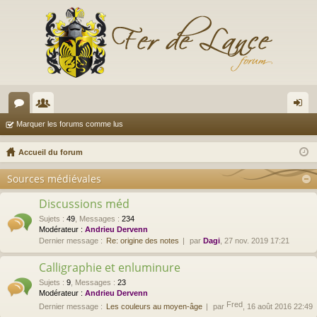
or
e
on
Marquer les forums comme lus
u
m
ne
Accueil du forum
m
br
xi
Sources médiévales
s
es
on
Discussions méd
Sujets
:
49
,
Messages
:
234
Modérateur :
Andrieu Dervenn
Dernier message :
Re: origine des notes
par
Dagi
, 27 nov. 2019 17:21
Calligraphie et enluminure
Sujets
:
9
,
Messages
:
23
Modérateur :
Andrieu Dervenn
Fred
Dernier message :
Les couleurs au moyen-âge
par
, 16 août 2016 22:49