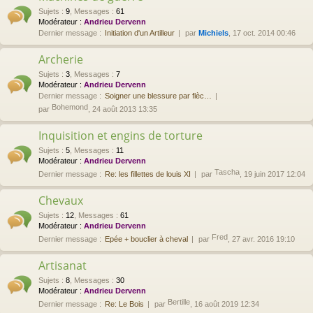
Sujets
:
9
,
Messages
:
61
Modérateur :
Andrieu Dervenn
Dernier message :
Initiation d'un Artilleur
par
Michiels
, 17 oct. 2014 00:46
Archerie
Sujets
:
3
,
Messages
:
7
Modérateur :
Andrieu Dervenn
Dernier message :
Soigner une blessure par flèc…
Bohemond
par
, 24 août 2013 13:35
Inquisition et engins de torture
Sujets
:
5
,
Messages
:
11
Modérateur :
Andrieu Dervenn
Tascha
Dernier message :
Re: les fillettes de louis XI
par
, 19 juin 2017 12:04
Chevaux
Sujets
:
12
,
Messages
:
61
Modérateur :
Andrieu Dervenn
Fred
Dernier message :
Epée + bouclier à cheval
par
, 27 avr. 2016 19:10
Artisanat
Sujets
:
8
,
Messages
:
30
Modérateur :
Andrieu Dervenn
Bertille
Dernier message :
Re: Le Bois
par
, 16 août 2019 12:34