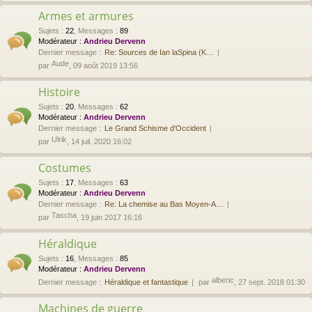
Armes et armures
Sujets
:
22
,
Messages
:
89
Modérateur :
Andrieu Dervenn
Dernier message :
Re: Sources de Ian laSpina (K…
Aude
par
, 09 août 2019 13:56
Histoire
Sujets
:
20
,
Messages
:
62
Modérateur :
Andrieu Dervenn
Dernier message :
Le Grand Schisme d'Occident
Ulrik
par
, 14 juil. 2020 16:02
Costumes
Sujets
:
17
,
Messages
:
63
Modérateur :
Andrieu Dervenn
Dernier message :
Re: La chemise au Bas Moyen-A…
Tascha
par
, 19 juin 2017 16:16
Héraldique
Sujets
:
16
,
Messages
:
85
Modérateur :
Andrieu Dervenn
alberic
Dernier message :
Héraldique et fantastique
par
, 27 sept. 2018 01:30
Machines de guerre