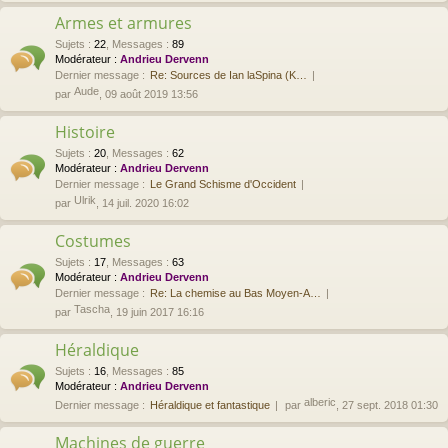
Armes et armures
Sujets
:
22
,
Messages
:
89
Modérateur :
Andrieu Dervenn
Dernier message :
Re: Sources de Ian laSpina (K…
Aude
par
, 09 août 2019 13:56
Histoire
Sujets
:
20
,
Messages
:
62
Modérateur :
Andrieu Dervenn
Dernier message :
Le Grand Schisme d'Occident
Ulrik
par
, 14 juil. 2020 16:02
Costumes
Sujets
:
17
,
Messages
:
63
Modérateur :
Andrieu Dervenn
Dernier message :
Re: La chemise au Bas Moyen-A…
Tascha
par
, 19 juin 2017 16:16
Héraldique
Sujets
:
16
,
Messages
:
85
Modérateur :
Andrieu Dervenn
alberic
Dernier message :
Héraldique et fantastique
par
, 27 sept. 2018 01:30
Machines de guerre