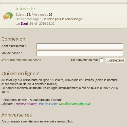
Infos site
Sujets
:
13
,
Messages
:
16
Dernier message :
De l'aide pour le remplissage…
par
Dagi
, 14 juin 2016 16:31
Connexion
Nom d’utilisateur :
Mot de passe :
J’ai oublié mon mot de passe
Se souvenir de moi
Qui est en ligne ?
Au total, il y a
3
utilisateurs en ligne :: 0 inscrit, 0 invisible et 3 invités (selon le nombre
d’utilisateurs actifs de la dernière minute)
Le nombre maximal d’utilisateurs en ligne simultanément a été de
863
le 09 févr. 2026
10:26
Utilisateurs inscrits : Aucun utilisateur inscrit
Légende :
Administrateurs
,
Fer de Lance
,
Modérateurs généraux
Anniversaires
Aucun membre ne fête son anniversaire aujourd’hui.