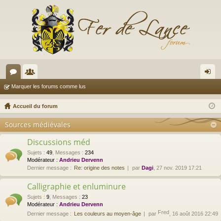
or
e
on
Marquer les forums comme lus
u
m
ne
Accueil du forum
m
br
xi
Sources médiévales
s
es
on
Discussions méd
Sujets
:
49
,
Messages
:
234
Modérateur :
Andrieu Dervenn
Dernier message :
Re: origine des notes
par
Dagi
, 27 nov. 2019 17:21
Calligraphie et enluminure
Sujets
:
9
,
Messages
:
23
Modérateur :
Andrieu Dervenn
Fred
Dernier message :
Les couleurs au moyen-âge
par
, 16 août 2016 22:49