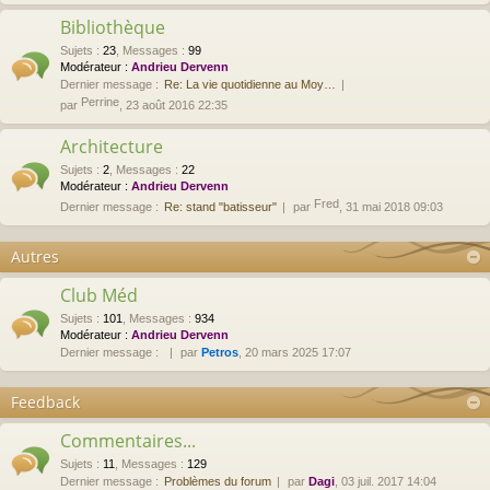
Bibliothèque
Sujets
:
23
,
Messages
:
99
Modérateur :
Andrieu Dervenn
Dernier message :
Re: La vie quotidienne au Moy…
Perrine
par
, 23 août 2016 22:35
Architecture
Sujets
:
2
,
Messages
:
22
Modérateur :
Andrieu Dervenn
Fred
Dernier message :
Re: stand "batisseur"
par
, 31 mai 2018 09:03
Autres
Club Méd
Sujets
:
101
,
Messages
:
934
Modérateur :
Andrieu Dervenn
Dernier message :
par
Petros
, 20 mars 2025 17:07
Feedback
Commentaires...
Sujets
:
11
,
Messages
:
129
Dernier message :
Problèmes du forum
par
Dagi
, 03 juil. 2017 14:04