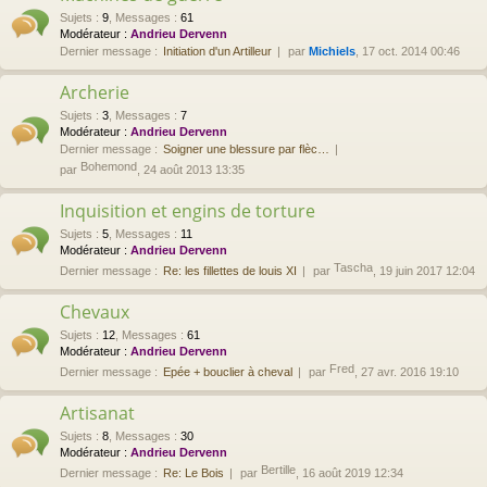
Sujets
:
9
,
Messages
:
61
Modérateur :
Andrieu Dervenn
Dernier message :
Initiation d'un Artilleur
par
Michiels
, 17 oct. 2014 00:46
Archerie
Sujets
:
3
,
Messages
:
7
Modérateur :
Andrieu Dervenn
Dernier message :
Soigner une blessure par flèc…
Bohemond
par
, 24 août 2013 13:35
Inquisition et engins de torture
Sujets
:
5
,
Messages
:
11
Modérateur :
Andrieu Dervenn
Tascha
Dernier message :
Re: les fillettes de louis XI
par
, 19 juin 2017 12:04
Chevaux
Sujets
:
12
,
Messages
:
61
Modérateur :
Andrieu Dervenn
Fred
Dernier message :
Epée + bouclier à cheval
par
, 27 avr. 2016 19:10
Artisanat
Sujets
:
8
,
Messages
:
30
Modérateur :
Andrieu Dervenn
Bertille
Dernier message :
Re: Le Bois
par
, 16 août 2019 12:34