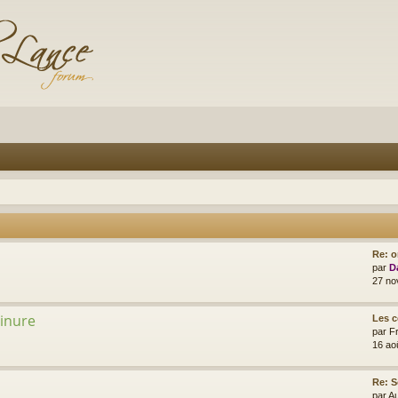
Re: o
par
D
27 no
minure
Les 
par
F
16 ao
Re: S
par
A