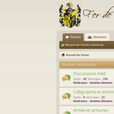
Forums
Membres
Marquer les forums comme lus
Accueil du forum
Sources médiévales
Discussions méd
Sujets
:
49
,
Messages
:
234
Modérateur :
Andrieu Dervenn
Calligraphie et enlu
Sujets
:
9
,
Messages
:
23
Modérateur :
Andrieu Dervenn
Armes et armures