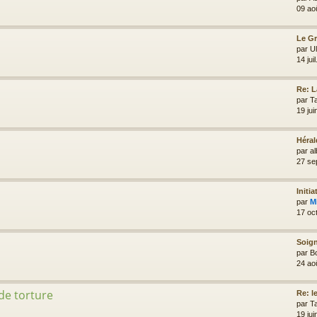
09 ao
Le G
par
Ul
14 jui
Re: 
par
T
19 ju
Héral
par
al
27 se
Initia
par
M
17 oc
Soign
par
B
24 ao
 de torture
Re: le
par
T
19 ju