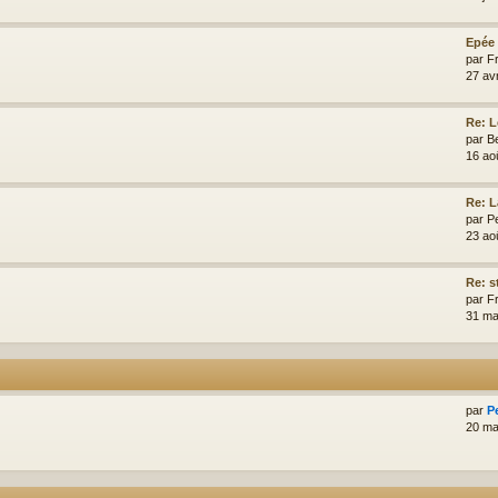
Epée 
par
F
27 av
Re: L
par
Be
16 ao
Re: L
par
Pe
23 ao
Re: s
par
F
31 ma
par
P
20 ma