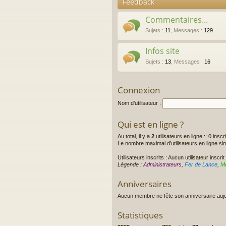
Feedback
Commentaires...
Sujets
:
11
,
Messages
:
129
Infos site
Sujets
:
13
,
Messages
:
16
Connexion
Nom d’utilisateur :
Qui est en ligne ?
Au total, il y a
2
utilisateurs en ligne :: 0 inscr
Le nombre maximal d’utilisateurs en ligne s
Utilisateurs inscrits : Aucun utilisateur inscrit
Légende :
Administrateurs
,
Fer de Lance
,
M
Anniversaires
Aucun membre ne fête son anniversaire aujo
Statistiques