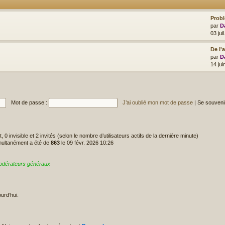
Prob
par
D
03 jui
De l'
par
D
14 ju
Mot de passe :
J’ai oublié mon mot de passe
|
Se souveni
it, 0 invisible et 2 invités (selon le nombre d’utilisateurs actifs de la dernière minute)
imultanément a été de
863
le 09 févr. 2026 10:26
odérateurs généraux
urd’hui.