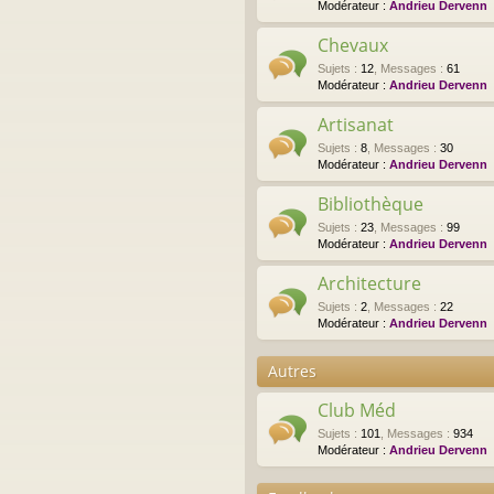
Modérateur :
Andrieu Dervenn
Chevaux
Sujets
:
12
,
Messages
:
61
Modérateur :
Andrieu Dervenn
Artisanat
Sujets
:
8
,
Messages
:
30
Modérateur :
Andrieu Dervenn
Bibliothèque
Sujets
:
23
,
Messages
:
99
Modérateur :
Andrieu Dervenn
Architecture
Sujets
:
2
,
Messages
:
22
Modérateur :
Andrieu Dervenn
Autres
Club Méd
Sujets
:
101
,
Messages
:
934
Modérateur :
Andrieu Dervenn