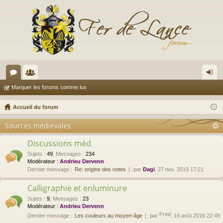
or
e
on
Marquer les forums comme lus
u
m
ne
Accueil du forum
m
br
xi
Sources médiévales
s
es
on
Discussions méd
Sujets
:
49
,
Messages
:
234
Modérateur :
Andrieu Dervenn
Dernier message :
Re: origine des notes
par
Dagi
, 27 nov. 2019 17:21
Calligraphie et enluminure
Sujets
:
9
,
Messages
:
23
Modérateur :
Andrieu Dervenn
Fred
Dernier message :
Les couleurs au moyen-âge
par
, 16 août 2016 22:49