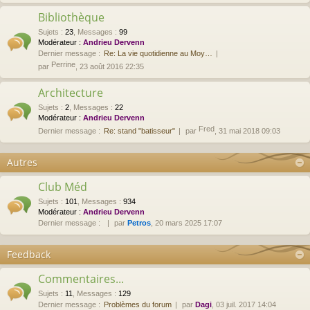
Bibliothèque
Sujets
:
23
,
Messages
:
99
Modérateur :
Andrieu Dervenn
Dernier message :
Re: La vie quotidienne au Moy…
Perrine
par
, 23 août 2016 22:35
Architecture
Sujets
:
2
,
Messages
:
22
Modérateur :
Andrieu Dervenn
Fred
Dernier message :
Re: stand "batisseur"
par
, 31 mai 2018 09:03
Autres
Club Méd
Sujets
:
101
,
Messages
:
934
Modérateur :
Andrieu Dervenn
Dernier message :
par
Petros
, 20 mars 2025 17:07
Feedback
Commentaires...
Sujets
:
11
,
Messages
:
129
Dernier message :
Problèmes du forum
par
Dagi
, 03 juil. 2017 14:04