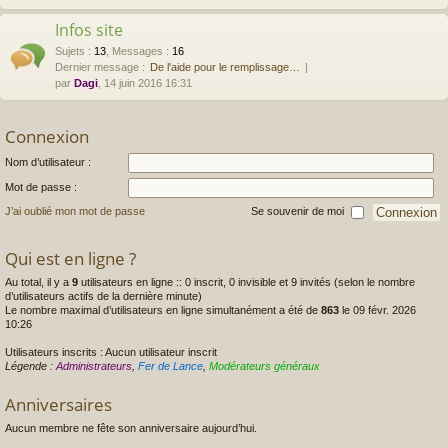
Infos site
Sujets
:
13
,
Messages
:
16
Dernier message :
De l'aide pour le remplissage…
par
Dagi
, 14 juin 2016 16:31
Connexion
Nom d’utilisateur :
Mot de passe :
J’ai oublié mon mot de passe
Se souvenir de moi
Qui est en ligne ?
Au total, il y a
9
utilisateurs en ligne :: 0 inscrit, 0 invisible et 9 invités (selon le nombre
d’utilisateurs actifs de la dernière minute)
Le nombre maximal d’utilisateurs en ligne simultanément a été de
863
le 09 févr. 2026
10:26
Utilisateurs inscrits : Aucun utilisateur inscrit
Légende :
Administrateurs
,
Fer de Lance
,
Modérateurs généraux
Anniversaires
Aucun membre ne fête son anniversaire aujourd’hui.