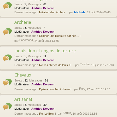
Sujets
:
9
,
Messages
:
61
Modérateur :
Andrieu Dervenn
Dernier message :
Initiation d'un Artilleur
par
Michiels
, 17 oct. 2014 00:46
Archerie
Sujets
:
3
,
Messages
:
7
Modérateur :
Andrieu Dervenn
Dernier message :
Soigner une blessure par flèc…
Bohemond
par
, 24 août 2013 13:35
Inquisition et engins de torture
Sujets
:
5
,
Messages
:
11
Modérateur :
Andrieu Dervenn
Tascha
Dernier message :
Re: les fillettes de louis XI
par
, 19 juin 2017 12:04
Chevaux
Sujets
:
12
,
Messages
:
61
Modérateur :
Andrieu Dervenn
Fred
Dernier message :
Epée + bouclier à cheval
par
, 27 avr. 2016 19:10
Artisanat
Sujets
:
8
,
Messages
:
30
Modérateur :
Andrieu Dervenn
Bertille
Dernier message :
Re: Le Bois
par
, 16 août 2019 12:34