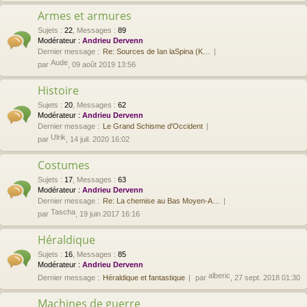
Armes et armures
Sujets
:
22
,
Messages
:
89
Modérateur :
Andrieu Dervenn
Dernier message :
Re: Sources de Ian laSpina (K…
Aude
par
, 09 août 2019 13:56
Histoire
Sujets
:
20
,
Messages
:
62
Modérateur :
Andrieu Dervenn
Dernier message :
Le Grand Schisme d'Occident
Ulrik
par
, 14 juil. 2020 16:02
Costumes
Sujets
:
17
,
Messages
:
63
Modérateur :
Andrieu Dervenn
Dernier message :
Re: La chemise au Bas Moyen-A…
Tascha
par
, 19 juin 2017 16:16
Héraldique
Sujets
:
16
,
Messages
:
85
Modérateur :
Andrieu Dervenn
alberic
Dernier message :
Héraldique et fantastique
par
, 27 sept. 2018 01:30
Machines de guerre