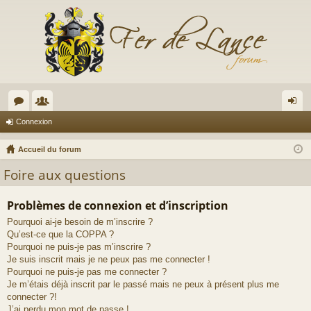
or
e
on
Connexion
u
m
ne
Accueil du forum
m
br
xi
Foire aux questions
s
es
on
Problèmes de connexion et d’inscription
Pourquoi ai-je besoin de m’inscrire ?
Qu’est-ce que la COPPA ?
Pourquoi ne puis-je pas m’inscrire ?
Je suis inscrit mais je ne peux pas me connecter !
Pourquoi ne puis-je pas me connecter ?
Je m’étais déjà inscrit par le passé mais ne peux à présent plus me
connecter ?!
J’ai perdu mon mot de passe !