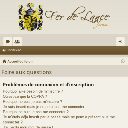
or
e
on
Connexion
u
m
ne
Accueil du forum
m
br
xi
Foire aux questions
s
es
on
Problèmes de connexion et d’inscription
Pourquoi ai-je besoin de m’inscrire ?
Qu’est-ce que la COPPA ?
Pourquoi ne puis-je pas m’inscrire ?
Je suis inscrit mais je ne peux pas me connecter !
Pourquoi ne puis-je pas me connecter ?
Je m’étais déjà inscrit par le passé mais ne peux à présent plus me
connecter ?!
J’ai perdu mon mot de passe !