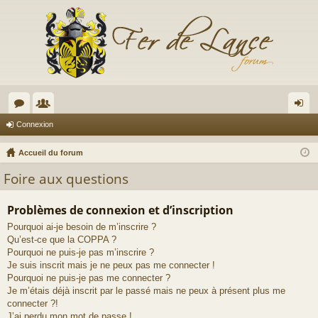
or
e
on
Connexion
u
m
ne
Accueil du forum
m
br
xi
Foire aux questions
s
es
on
Problèmes de connexion et d’inscription
Pourquoi ai-je besoin de m’inscrire ?
Qu’est-ce que la COPPA ?
Pourquoi ne puis-je pas m’inscrire ?
Je suis inscrit mais je ne peux pas me connecter !
Pourquoi ne puis-je pas me connecter ?
Je m’étais déjà inscrit par le passé mais ne peux à présent plus me
connecter ?!
J’ai perdu mon mot de passe !