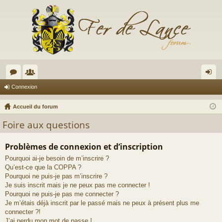
or
e
on
Connexion
u
m
ne
Accueil du forum
m
br
xi
Foire aux questions
s
es
on
Problèmes de connexion et d’inscription
Pourquoi ai-je besoin de m’inscrire ?
Qu’est-ce que la COPPA ?
Pourquoi ne puis-je pas m’inscrire ?
Je suis inscrit mais je ne peux pas me connecter !
Pourquoi ne puis-je pas me connecter ?
Je m’étais déjà inscrit par le passé mais ne peux à présent plus me
connecter ?!
J’ai perdu mon mot de passe !