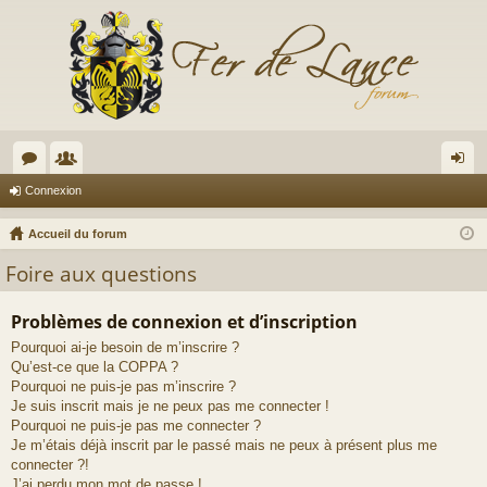
or
e
on
Connexion
u
m
ne
Accueil du forum
m
br
xi
Foire aux questions
s
es
on
Problèmes de connexion et d’inscription
Pourquoi ai-je besoin de m’inscrire ?
Qu’est-ce que la COPPA ?
Pourquoi ne puis-je pas m’inscrire ?
Je suis inscrit mais je ne peux pas me connecter !
Pourquoi ne puis-je pas me connecter ?
Je m’étais déjà inscrit par le passé mais ne peux à présent plus me
connecter ?!
J’ai perdu mon mot de passe !