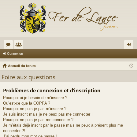
or
e
on
Connexion
u
m
ne
Accueil du forum
m
br
xi
Foire aux questions
s
es
on
Problèmes de connexion et d’inscription
Pourquoi ai-je besoin de m’inscrire ?
Qu’est-ce que la COPPA ?
Pourquoi ne puis-je pas m’inscrire ?
Je suis inscrit mais je ne peux pas me connecter !
Pourquoi ne puis-je pas me connecter ?
Je m’étais déjà inscrit par le passé mais ne peux à présent plus me
connecter ?!
J’ai perdu mon mot de passe !