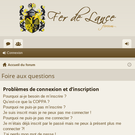
or
e
on
Connexion
u
m
ne
Accueil du forum
m
br
xi
Foire aux questions
s
es
on
Problèmes de connexion et d’inscription
Pourquoi ai-je besoin de m’inscrire ?
Qu’est-ce que la COPPA ?
Pourquoi ne puis-je pas m’inscrire ?
Je suis inscrit mais je ne peux pas me connecter !
Pourquoi ne puis-je pas me connecter ?
Je m’étais déjà inscrit par le passé mais ne peux à présent plus me
connecter ?!
J’ai perdu mon mot de passe !